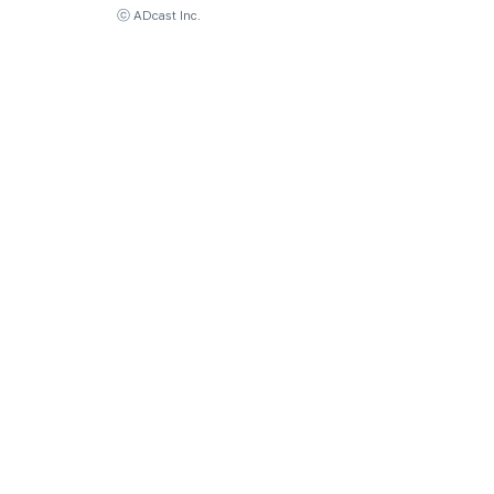
ⓒ ADcast Inc.