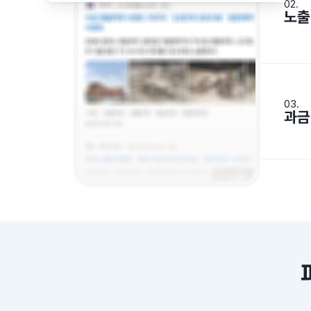
02.
노출
03.
과금