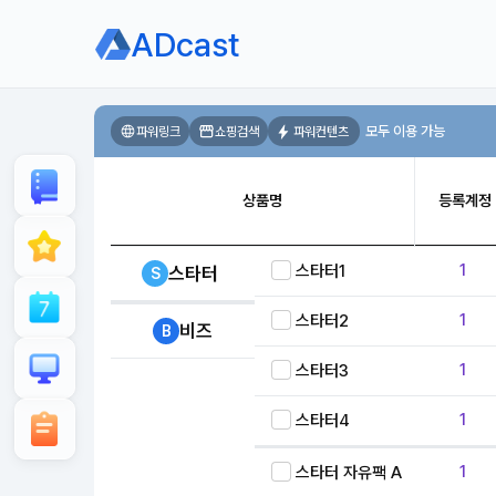
ADcast
모두 이용 가능
파워링크
쇼핑검색
파워컨텐츠
상품명
등록계정
1
스타터1
스타터
S
1
스타터2
비즈
B
1
스타터3
1
스타터4
1
스타터 자유팩 A