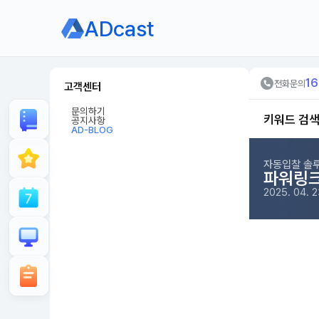
ADcast
16
전화문의
고객센터
문의하기
키워드 검
공지사항
AD-BLOG
자동입찰 솔
파워링크
2025. 04. 2